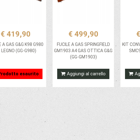
€ 419,90
€ 499,90
€
E A GAS G&G K98 G980
FUCILE A GAS SPRINGFIELD
KIT CON
 LEGNO (GG-G980)
GM1903 A4 GAS OTTICA G&G
SMC9
(GG-GM1903)
Prodotto esaurito
Aggiungi al carrello
Ag