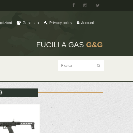
dizioni
Garanzia
Privacy policy
Account
FUCILI A GAS
G&G
&G