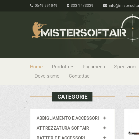
0549 991049
333 1473339
info@mistersofta
Home
Prodotti
Pagamenti
Spedizioni
Dove siamo
Contattaci
CATEGORIE
ABBIGLIAMENTO E ACCESSORI
ATTREZZATURA SOFTAIR
BATTERIE E ACCESSORI