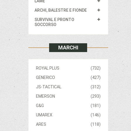
LAME
ARCHI, BALESTRE E FIONDE
SURVIVAL E PRONTO
SOCCORSO
MARCHI
ROYAL PLUS
(732)
GENERICO
(427)
JS-TACTICAL
(312)
EMERSON
(293)
G&G
(181)
UMAREX
(146)
ARES
(118)