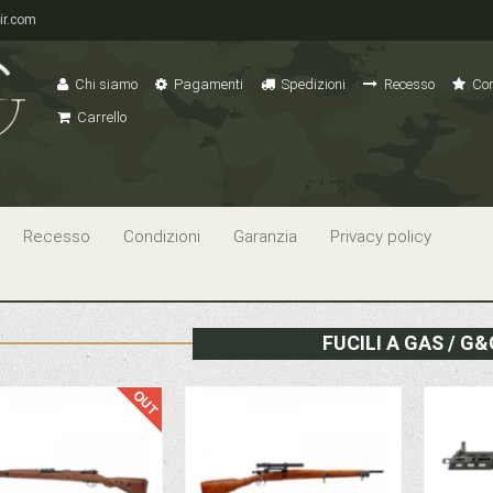
ir.com
Chi siamo
Pagamenti
Spedizioni
Recesso
Con
Carrello
Recesso
Condizioni
Garanzia
Privacy policy
FUCILI A GAS / G