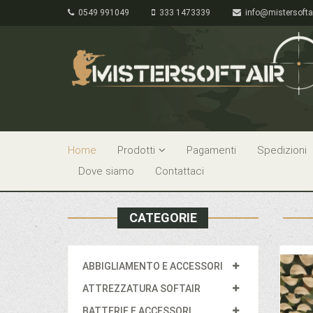
0549 991049
333 1473339
info@mistersofta
Home
Prodotti
Pagamenti
Spedizioni
Dove siamo
Contattaci
CATEGORIE
ABBIGLIAMENTO E ACCESSORI
ATTREZZATURA SOFTAIR
BATTERIE E ACCESSORI