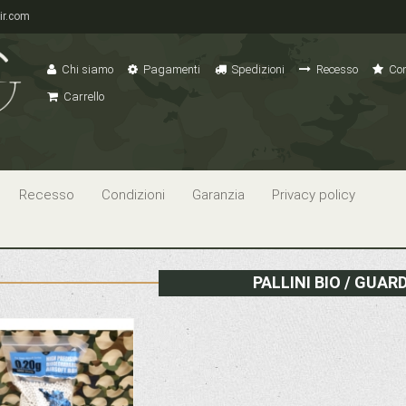
ir.com
Chi siamo
Pagamenti
Spedizioni
Recesso
Con
Carrello
Recesso
Condizioni
Garanzia
Privacy policy
PALLINI BIO / GUAR