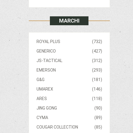
MARCHI
ROYAL PLUS
(732)
GENERICO
(427)
JS-TACTICAL
(312)
EMERSON
(293)
G&G
(181)
UMAREX
(146)
ARES
(118)
JING GONG
(90)
CYMA
(89)
COUGAR COLLECTION
(85)