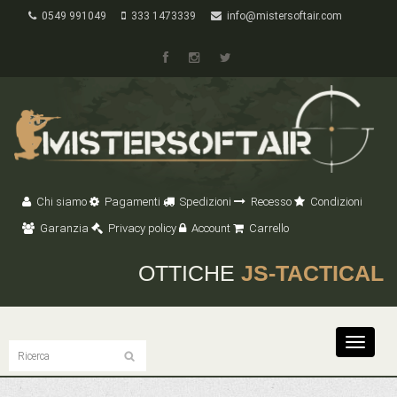
0549 991049
333 1473339
info@mistersoftair.com
Chi siamo
Pagamenti
Spedizioni
Recesso
Condizioni
Garanzia
Privacy policy
Account
Carrello
OTTICHE
JS-TACTICAL
Toggle
navigat