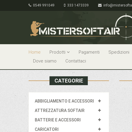
0549 991049
333 1473339
info@mistersofta
Home
Prodotti
Pagamenti
Spedizioni
Dove siamo
Contattaci
CATEGORIE
ABBIGLIAMENTO E ACCESSORI
ATTREZZATURA SOFTAIR
BATTERIE E ACCESSORI
CARICATORI