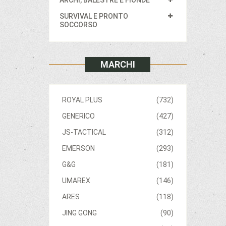
SURVIVAL E PRONTO
SOCCORSO
MARCHI
ROYAL PLUS
(732)
GENERICO
(427)
JS-TACTICAL
(312)
EMERSON
(293)
G&G
(181)
UMAREX
(146)
ARES
(118)
JING GONG
(90)