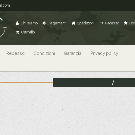
ir.com
Chi siamo
Pagamenti
Spedizioni
Recesso
Con
Carrello
Recesso
Condizioni
Garanzia
Privacy policy
/