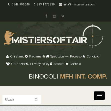
0549 991049
333 1473339
info@mistersoftair.com
Chi siamo
Pagamenti
Spedizioni
Recesso
Condizioni
Garanzia
Privacy policy
Account
Carrello
BINOCOLI
MFH INT. COMP.
Toggle
navigat