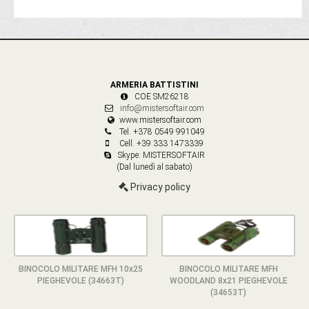
ARMERIA BATTISTINI
COE SM26218
info@mistersoftair.com
www.mistersoftair.com
Tel. +378 0549 991049
Cell. +39 333 1473339
Skype: MISTERSOFTAIR
(Dal lunedì al sabato)
Privacy policy
BINOCOLO MILITARE MFH 10x25
BINOCOLO MILITARE MFH
PIEGHEVOLE (34663T)
WOODLAND 8x21 PIEGHEVOLE
(34653T)