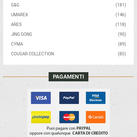
G&G
(181)
UMAREX
(146)
ARES
(118)
JING GONG
(90)
CYMA
(89)
COUGAR COLLECTION
(85)
PAGAMENTI