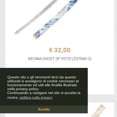
€ 32,00
KATANA GHOST OF YOTEI (ZS756H-2)
Questo sito o gli strumenti terzi da questo
utilizzati si avvalgono di cookie necessari al
Aggiungi al carrello
funzionamento ed utili alle finalità illustrate
nella privacy policy.
Continuando a navigare nel sito si accetta la
nostra
politica sulla privacy
Accetto