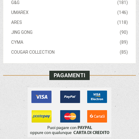
G&G
(181)
UMAREX
(146)
ARES
(118)
JING GONG
(90)
CYMA
(89)
COUGAR COLLECTION
(85)
PAGAMENTI