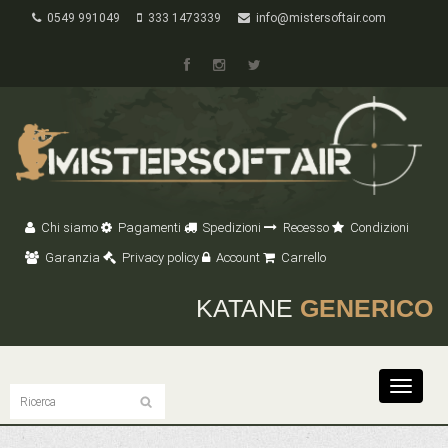
0549 991049
333 1473339
info@mistersoftair.com
Chi siamo
Pagamenti
Spedizioni
Recesso
Condizioni
Garanzia
Privacy policy
Account
Carrello
KATANE
GENERICO
Toggle
navigat