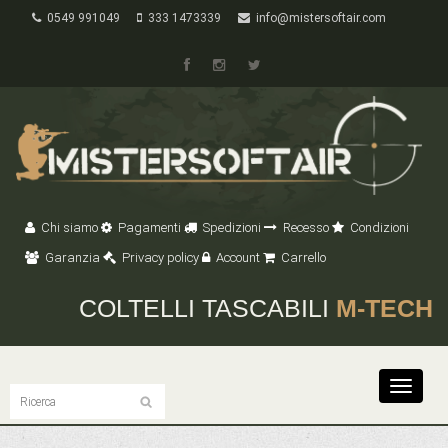
0549 991049
333 1473339
info@mistersoftair.com
Chi siamo
Pagamenti
Spedizioni
Recesso
Condizioni
Garanzia
Privacy policy
Account
Carrello
COLTELLI TASCABILI
M-TECH
Toggle
navigat