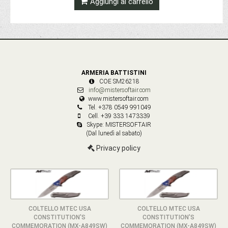
Aggiungi al carrello
ARMERIA BATTISTINI
COE SM26218
info@mistersoftair.com
www.mistersoftair.com
Tel. +378 0549 991049
Cell. +39 333 1473339
Skype: MISTERSOFTAIR
(Dal lunedì al sabato)
Privacy policy
COLTELLO MTEC USA
COLTELLO MTEC USA
CONSTITUTION'S
CONSTITUTION'S
COMMEMORATION (MX-A849SW)
COMMEMORATION (MX-A849SW)