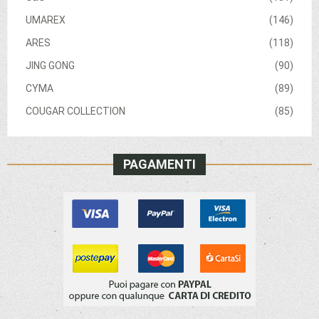
UMAREX
(146)
ARES
(118)
JING GONG
(90)
CYMA
(89)
COUGAR COLLECTION
(85)
PAGAMENTI