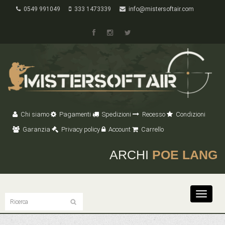
0549 991049
333 1473339
info@mistersoftair.com
Chi siamo
Pagamenti
Spedizioni
Recesso
Condizioni
Garanzia
Privacy policy
Account
Carrello
ARCHI
POE LANG
Toggle
navigat