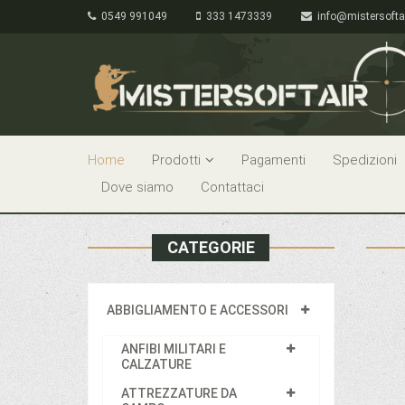
0549 991049
333 1473339
info@mistersofta
Home
Prodotti
Pagamenti
Spedizioni
Dove siamo
Contattaci
CATEGORIE
ABBIGLIAMENTO E ACCESSORI
ANFIBI MILITARI E
CALZATURE
ATTREZZATURE DA