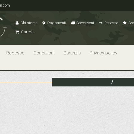
ir.com
Chi siamo
Pagamenti
Spedizioni
Recesso
Con
Carrello
Recesso
Condizioni
Garanzia
Privacy policy
/