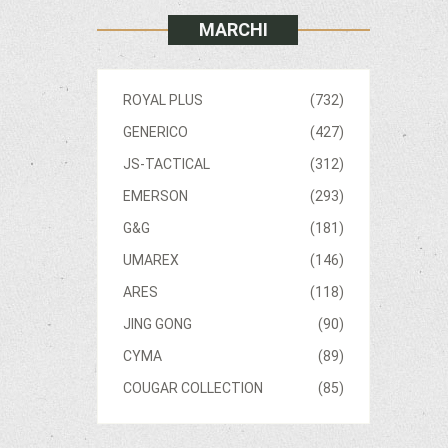
MARCHI
ROYAL PLUS
(732)
GENERICO
(427)
JS-TACTICAL
(312)
EMERSON
(293)
G&G
(181)
UMAREX
(146)
ARES
(118)
JING GONG
(90)
CYMA
(89)
COUGAR COLLECTION
(85)