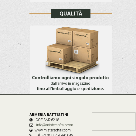
QUALITÀ
ARMERIA BATTISTINI
COE SM26218
info@mistersoftair.com
www.mistersoftair.com
Tel. +378 0549 991049