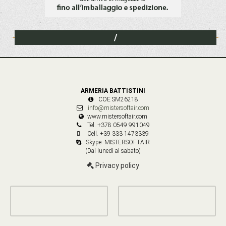
/
ARMERIA BATTISTINI
COE SM26218
info@mistersoftair.com
www.mistersoftair.com
Tel. +378 0549 991049
Cell. +39 333 1473339
Skype: MISTERSOFTAIR
(Dal lunedì al sabato)
Privacy policy