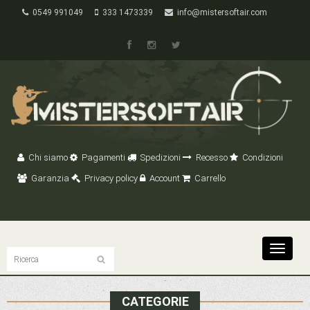
0549 991049
333 1473339
info@mistersoftair.com
Chi siamo
Pagamenti
Spedizioni
Recesso
Condizioni
Garanzia
Privacy policy
Account
Carrello
Toggle
navigat
CATEGORIE