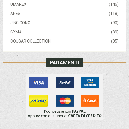
UMAREX
(146)
ARES
(118)
JING GONG
(90)
CYMA
(89)
COUGAR COLLECTION
(85)
PAGAMENTI