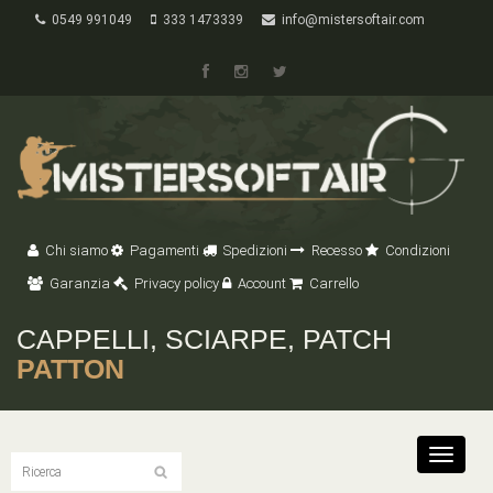
0549 991049
333 1473339
info@mistersoftair.com
Chi siamo
Pagamenti
Spedizioni
Recesso
Condizioni
Garanzia
Privacy policy
Account
Carrello
CAPPELLI, SCIARPE, PATCH
PATTON
Toggle
navigat