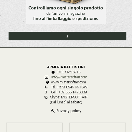
/
ARMERIA BATTISTINI
COE SM26218
info@mistersoftair.com
www.mistersoftair.com
Tel. +378 0549 991049
Cell. +39 333 1473339
Skype: MISTERSOFTAIR
(Dal lunedì al sabato)
Privacy policy