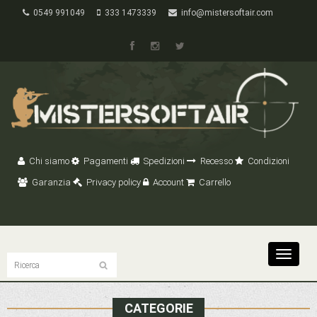
0549 991049
333 1473339
info@mistersoftair.com
Chi siamo
Pagamenti
Spedizioni
Recesso
Condizioni
Garanzia
Privacy policy
Account
Carrello
Toggle
navigat
CATEGORIE