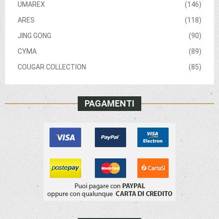
UMAREX
(146)
ARES
(118)
JING GONG
(90)
CYMA
(89)
COUGAR COLLECTION
(85)
PAGAMENTI