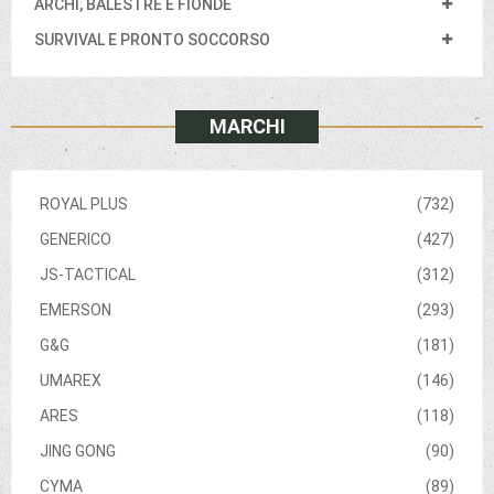
ARCHI, BALESTRE E FIONDE
SURVIVAL E PRONTO SOCCORSO
MARCHI
ROYAL PLUS
(732)
GENERICO
(427)
JS-TACTICAL
(312)
EMERSON
(293)
G&G
(181)
UMAREX
(146)
ARES
(118)
JING GONG
(90)
CYMA
(89)