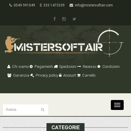
0549 991049
333 1473339
info@mistersoftair.com
Chi siamo
Pagamenti
Spedizioni
Recesso
Condizioni
Garanzia
Privacy policy
Account
Carrello
Toggle
navigat
CATEGORIE