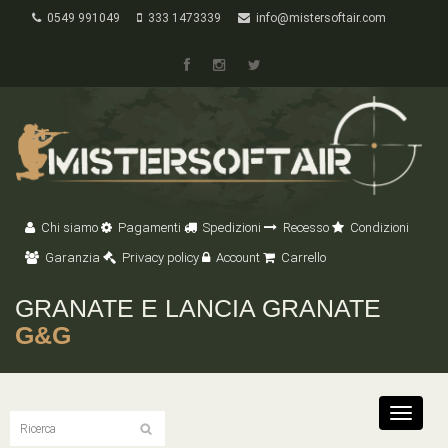
0549 991049
333 1473339
info@mistersoftair.com
Chi siamo
Pagamenti
Spedizioni
Recesso
Condizioni
Garanzia
Privacy policy
Account
Carrello
GRANATE E LANCIA GRANATE
G&G
Toggle
navigat