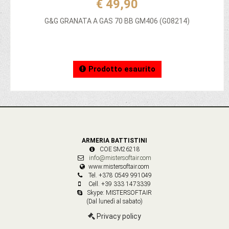
€ 49,90
G&G GRANATA A GAS 70 BB GM406 (G08214)
Prodotto esaurito
ARMERIA BATTISTINI
COE SM26218
info@mistersoftair.com
www.mistersoftair.com
Tel. +378 0549 991049
Cell. +39 333 1473339
Skype: MISTERSOFTAIR
(Dal lunedì al sabato)
Privacy policy