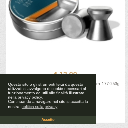
€ 12,00
PIOMBINI H&N FINALE MATCH HEAVY CAL. 4,5mm .177 0,53g
Questo sito o gli strumenti terzi da questo
utilizzati si avvalgono di cookie necessari al
LIBERA VENDITA (750240)
funzionamento ed utili alle finalità illustrate
nella privacy policy.
Continuando a navigare nel sito si accetta la
nostra
politica sulla privacy
Prodotto esaurito
Accetto