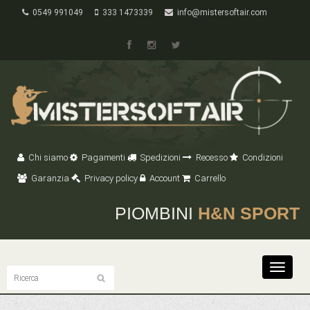
0549 991049
333 1473339
info@mistersoftair.com
Chi siamo
Pagamenti
Spedizioni
Recesso
Condizioni
Garanzia
Privacy policy
Account
Carrello
PIOMBINI
H&N SPORT
Toggle
navigat