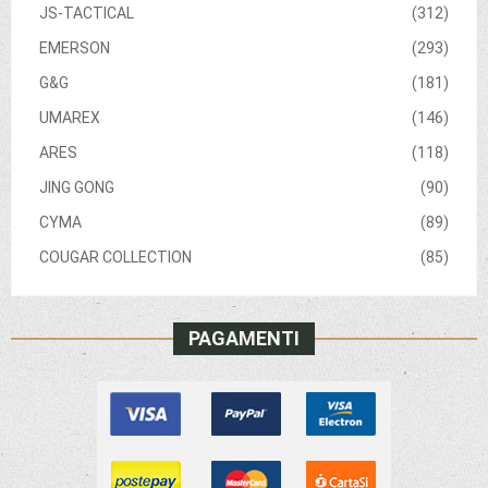
JS-TACTICAL
(312)
EMERSON
(293)
G&G
(181)
UMAREX
(146)
ARES
(118)
JING GONG
(90)
CYMA
(89)
COUGAR COLLECTION
(85)
PAGAMENTI