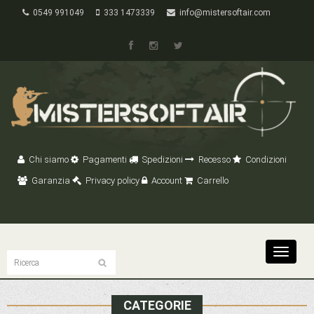
0549 991049
333 1473339
info@mistersoftair.com
Chi siamo
Pagamenti
Spedizioni
Recesso
Condizioni
Garanzia
Privacy policy
Account
Carrello
Toggle
navigat
CATEGORIE