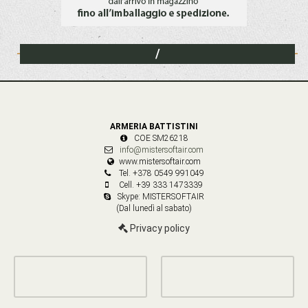
/
ARMERIA BATTISTINI
COE SM26218
info@mistersoftair.com
www.mistersoftair.com
Tel. +378 0549 991049
Cell. +39 333 1473339
Skype: MISTERSOFTAIR
(Dal lunedì al sabato)
Privacy policy