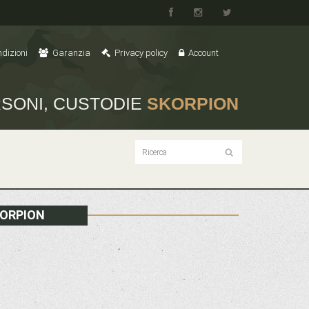
dizioni
Garanzia
Privacy policy
Account
SONI, CUSTODIE
SKORPION
KORPION