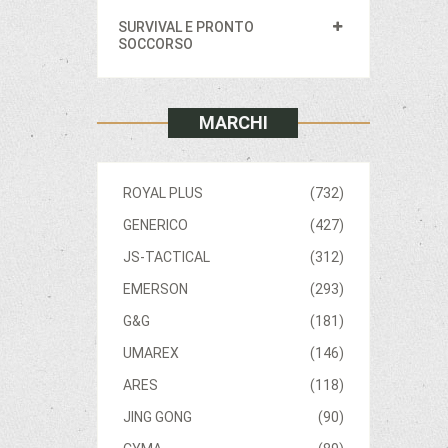
SURVIVAL E PRONTO
SOCCORSO
MARCHI
ROYAL PLUS
(732)
GENERICO
(427)
JS-TACTICAL
(312)
EMERSON
(293)
G&G
(181)
UMAREX
(146)
ARES
(118)
JING GONG
(90)