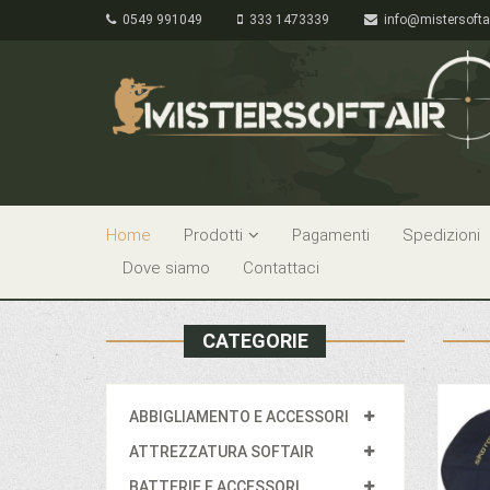
0549 991049
333 1473339
info@mistersofta
Home
Prodotti
Pagamenti
Spedizioni
Dove siamo
Contattaci
CATEGORIE
ABBIGLIAMENTO E ACCESSORI
ATTREZZATURA SOFTAIR
BATTERIE E ACCESSORI