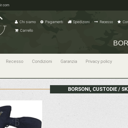
ir.com
Chi siamo
Pagamenti
Spedizioni
Recesso
Con
Carrello
BOR
Recesso
Condizioni
Garanzia
Privacy policy
BORSONI, CUSTODIE / S