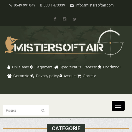
0549 991049
333 1473339
info@mistersoftair.com
Chi siamo
Pagamenti
Spedizioni
Recesso
Condizioni
Garanzia
Privacy policy
Account
Carrello
Toggle
navigat
CATEGORIE