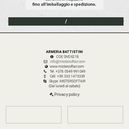
/
ARMERIA BATTISTINI
COE SM26218
info@mistersoftair.com
www.mistersoftair.com
Tel. +378 0549 991049
Cell. +39 333 1473339
Skype: MISTERSOFTAIR
(Dal lunedì al sabato)
Privacy policy